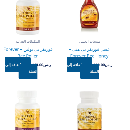
منتجات العسل
المكملات الغذائية
عسل فوريفر بي هني –
فوريفر بي بولين – Forever
Bee Pollen
Forever Bee Honey
ر.س
120.00
إضافة إلى
ر.س
140.00
إضافة إلى
السلة
السلة