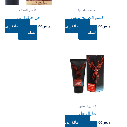
مكملات غذائية
تأخير القذف
كبسولات بيج بينس
جل جاكوار باور
ر.س
180.00
إضافة إلى
ر.س
180.00
إضافة إلى
السلة
السلة
تكبير العضو
مارال جل
ر.س
200.00
إضافة إلى