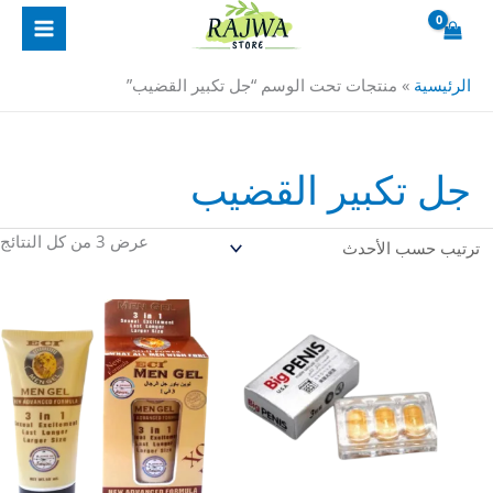
خطي
ت
لى
ا
لمحتوى
ح
الرئيسية
»
منتجات تحت الوسم “جل تكبير القضيب”
ا
جل تكبير القضيب
عرض ⁦3⁩ من كل النتائج