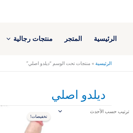
خطي
لى
لمحتوى
الرئيسية
المتجر
منتجات رجالية
الرئيسية
»
منتجات تحت الوسم “ديلدو اصلي”
ديلدو اصلي
السعر
ا
الأصلي
ا
تخفيضات!
هو:
ه
ر.س1,000.00.
ر