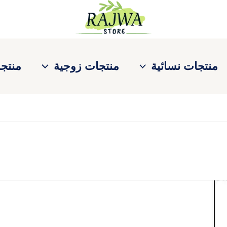
منتجات نسائية
منتجات زوجية
منتجا
لسعر
لحالي
و:
.س950.00.