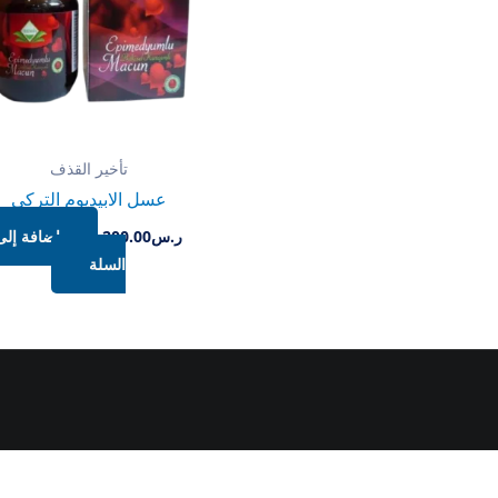
تأخير القذف
عسل الابيديوم التركي
ر.س
200.00
إضافة إلى
السلة