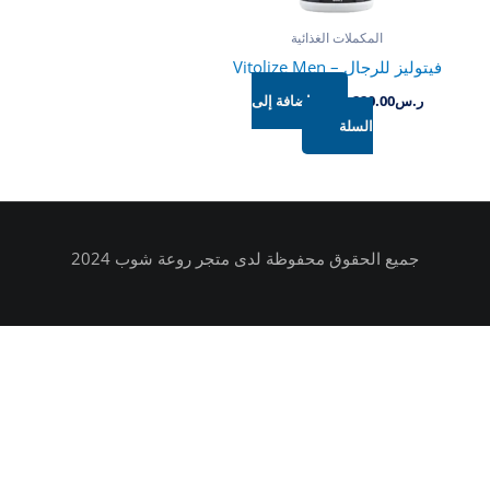
المكملات الغذائية
فيتوليز للرجال – Vitolize Men
ر.س
220.00
إضافة إلى
السلة
جميع الحقوق محفوظة لدى متجر روعة شوب 2024