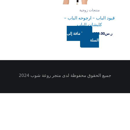
منتجات زوجية
قيود الباب – ارجوحه الباب –
كلبشات الباب
ر.س
250.00
إضافة إلى
السلة
جميع الحقوق محفوظة لدى متجر روعة شوب 2024