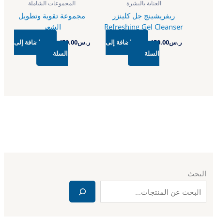
العناية بالبشرة
المجموعات الشاملة
ريفريشينج جل كلينزر
مجموعة تقوية وتطويل
Refreshing Gel Cleanser
الشعر
ر.س
150.00
إضافة إلى
ر.س
450.00
إضافة إلى
السلة
السلة
البحث