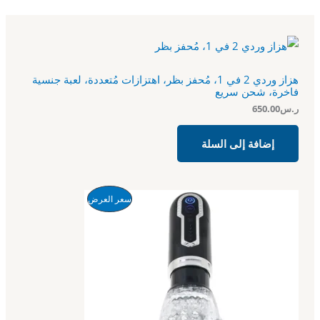
هزاز وردي 2 في 1، مُحفز بظر، اهتزازات مُتعددة، لعبة جنسية
فاخرة، شحن سريع
ر.س
650.00
إضافة إلى السلة
ا
ا
م
سعر العرض
ل
ل
س
س
ن
ع
ع
ر
ر
ت
ا
ا
ل
ل
ج
أ
ح
ص
ا
م
ل
ل
ي
ي