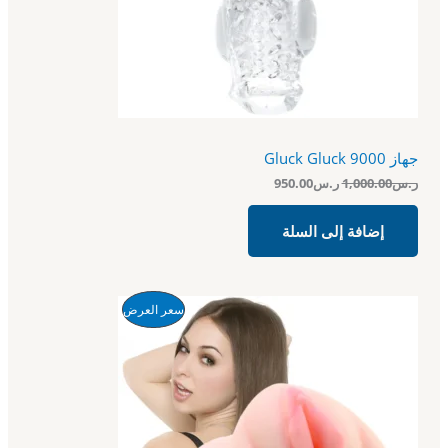
خ
ه
ه
و
و
ف
:
:
ر
ر
ض
.
.
س
س
9
1
5
,
0
0
جهاز Gluck Gluck 9000
.
0
0
0
ر.س
1,000.00
ر.س
950.00
0
.
.
0
إضافة إلى السلة
0
.
ا
ا
م
سعر العرض
ل
ل
س
س
ن
ع
ع
ر
ر
ت
ا
ا
ل
ل
ج
أ
ح
ص
ا