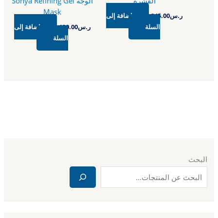
القشرة
الوجه Sonya Refining Gel
Mask
ر.س
245.00
إضافة إلى
السلة
ر.س
130.00
إضافة إلى
السلة
البحث