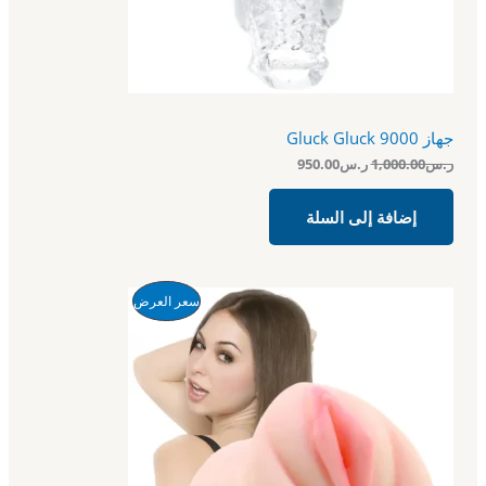
ف
:
:
ر
ر
ض
.
.
س
س
9
1
5
,
0
0
جهاز Gluck Gluck 9000
.
0
0
0
ر.س
1,000.00
ر.س
950.00
0
.
.
0
إضافة إلى السلة
0
.
ا
ا
م
سعر العرض
ل
ل
س
س
ن
ع
ع
ر
ر
ت
ا
ا
ل
ل
ج
أ
ح
ص
ا
م
ل
ل
ي
ي