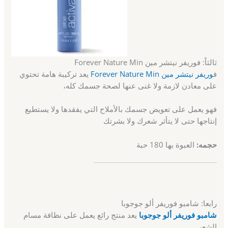
ثالثاً: فوريفر نيتشر مين Forever Nature Min
ف
وريفر نيتشر مين Forever Nature Min
يعد تركيبة هامة تحتوي
على معادن لازمة ولا غنى عنها لصحة جسمك كله،
فهو يعمل على تعويض جسمك بالأملاح التي يفقدها ولا يستطيع
إنتاجها حتى لا يتأثر شعرك ولا بشرتك
حجمه:
العبوة بها 180 حبة
رابعا: شامبو فوريفر ألو جوجوبا
شامبو فوريفر ألو جوجوبا
يعد منتج رائع يعمل على نظافة مسام
الشعر