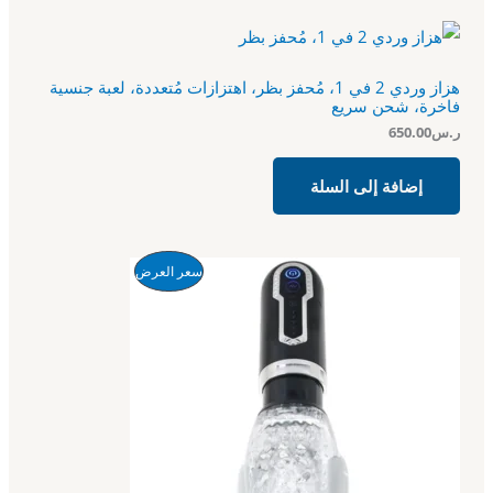
هزاز وردي 2 في 1، مُحفز بظر، اهتزازات مُتعددة، لعبة جنسية
فاخرة، شحن سريع
ر.س
650.00
إضافة إلى السلة
ا
ا
م
سعر العرض
ل
ل
س
س
ن
ع
ع
ر
ر
ت
ا
ا
ل
ل
ج
أ
ح
ص
ا
م
ل
ل
ي
ي
خ
ه
ه
و
و