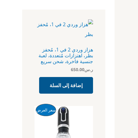
هزاز وردي 2 في 1، مُحفز
بظر، اهتزازات مُتعددة، لعبة
جنسية فاخرة، شحن سريع
ر.س
650.00
إضافة إلى السلة
ا
ا
م
سعر العرض
ل
ل
س
س
ن
ع
ع
ر
ر
ت
ا
ا