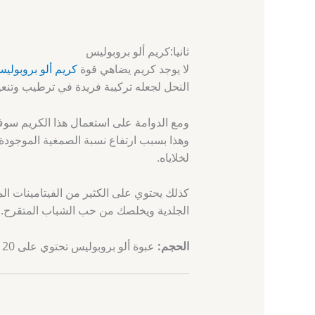
ثانيا:كريم ألو بروبوليس
لا يوجد كريم يضاهي قوة
كريم ألو بروبولي
النحل لجعله تركيبة فريدة في ترطيب وتنعي
ومع الدوامة على استعمال هذا الكريم س
وهذا بسبب ارتفاع نسبة الصمغية الموجودة 
لخلاياه.
كذلك يحتوي على الكثير من الفيتامينات ا
الجلدية ويخلصك من حب الشباب المتقرح.
الحجم
:
عبوة ألو بروبوليس تحتوي على 120 مل