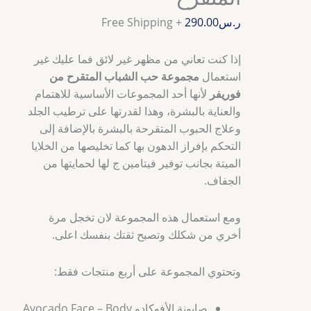
ر.س
290.00
+ Free Shipping
إذا كنت تعاني من مظهر غير لائق فما عليك غير
استعمال
مجموعة حب الشباب المتقرح من
فوريفر
لأنها أحد المجموعات الأساسية للاهتمام
والعناية بالبشرة، وهذا لقدرتها على ترطيب الجلد
وعلاج الحبوب المتقرحة بالبشرة بالإضافة إلى
التحكم بإفراز الدهون بها كما تخليصها من الخلايا
الميتة بجانب توفير فيتامين ج لها لحمايتها من
الجفاف.
ومع استعمال هذه المجموعة لان تخجل مرة
أخري من شكلك وتصبح ثقتك بنفسك اعلى.
وتحتوي المجموعة على أربع منتجات فقط:
صابونة الأفوكادو Avocado Face – Body