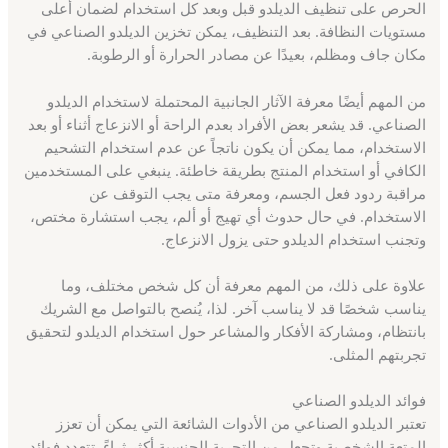
الحرص على تنظيف الديلدو قبل وبعد كل استخدام لضمان أعلى
مستويات النظافة. بعد التنظيف، يمكن تخزين الديلدو الصناعي في
مكان جاف ومظلم، بعيدًا عن مصادر الحرارة أو الرطوبة.
من المهم أيضًا معرفة الآثار الجانبية المحتملة لاستخدام الديلدو
الصناعي. قد يشعر بعض الأفراد بعدم الراحة أو الانزعاج أثناء أو بعد
الاستخدام، مما يمكن أن يكون ناتجاً عن عدم استخدام التشحيم
الكافي أو استخدام المنتج بطريقة خاطئة. ينبغي على المستخدمين
مراقبة ردود فعل الجسم، ومعرفة متى يجب التوقف عن
الاستخدام. في حال حدوث أي تهيج أو ألم، يجب استشارة مختص،
وتجنب استخدام الديلدو حتى يزول الانزعاج.
علاوة على ذلك، من المهم معرفة أن كل شخص مختلف، وما
يناسب شخصًا قد لا يناسب آخر. لذا، يُنصح بالتواصل مع الشريك
بانتظام، ومشاركة الأفكار والمشاعر حول استخدام الديلدو لتحقيق
تجربتهم المثلى.
فوائد الديلدو الصناعي
تعتبر الديلدو الصناعي من الأدوات الشائعة التي يمكن أن تعزز
المتعة الشخصية وتجعل من التجربة الجنسية أكثر ثراءً. تتعدد فوائد