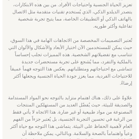
تعزيز الحياة الجنسية واحتياجات الأفراد. من بين هذه الابتكارات،
يتصدر الديلدو الذكي، الذي يُستخدم تقنيات متقدمة مثل الاتصال
بالهاتف الذكي أو التطبيقات الخاصة، مما يتيح تجربة شخصية
تفاعلية وأكثر طوريه.
تُعتبر التصميمات المخصصة من الاتجاهات الهامة في هذا السوق،
حيث يمكن للمستخدمين الآن اختيار الأبعاد والأشكال والألوان التي
تتناسب مع تفضيلاتهم الشخصية. هذه المميزات تجلب إحساساً
بالملكية والتفرد، مما يُشجع على تجربة مستحضرات جديدة
تتماشى مع احتياجاتهم ومتطلباتهم. يعكس هذا التوجه فهماً عميقاً
للاحتياجات الفردية، مما يعزز جودة الحياة الجنسية ويجعلها أكثر
إرضاءً.
علاوةً على ذلك، هناك اهتمام متزايد بالتوجه نحو المواد المستدامة
والصديقة للبيئة، حيث يُفضّل العديد من المستهلكين المنتجات
المصنوعة من مواد طبيعية أو غير ضارة. هذا الاتجاه لا يأتي فقط
من الرغبة في تحسين التجربة الجنسية، بل يُعتبر جزءاً من الفهم
العام لأهمية الحفاظ على البيئة. يتماشى هذا التوجه مع حياة أكثر
وعياً واهتماماً بالصحة والسلامة. وبالتالي، يمكن ملاحظة أن