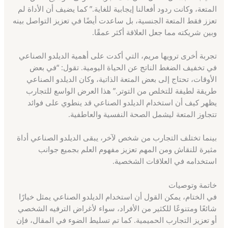
المتعة، وكانت ردود أفعالنا إيجابية للغاية.” كما يضيف أن الأداة لم
تعزز فقط المتعة الجنسية، بل ساعدت أيضًا في تعزيز التواصل بينه
وبين شريكته مما جعل العلاقة أكثر عمقًا.
تجربة أخرى ترويها مريم، التي أكدت على أهمية الديلدو الصناعي
في تخفيف الضغط الناتج عن الحياة اليومية. تقول: “في بعض
الأوقات، تحتاج إلى بعض المتعة الذاتية، وكان الديلدو الصناعي
طريقة لطيفة للتخلص من التوتر.” هذا العرض الواسع للتجارب
يظهر كيف أن استخدام الديلدو الصناعي قد ينطوي على فوائد
تتجاوز المتعة ليشمل الصحة النفسية والعاطفية.
بينما تختلف التجارب من شخص لآخر، يبقى الديلدو الصناعي أداة
مثيرة للنقاش ومن المهم تعزيز مفهوم العلم بجميع جوانب
استخدامه في العلاقات الشخصية.
خاتمة وتوصيات
في الختام، يمكن القول أن استخدام الديلدو الصناعي يمثل خيارًا
شائعًا ومتنوعًا للكثير من الأفراد، سواء لأغراض الترفيه الشخصي
أو تعزيز التجارب الحميمية. كما تم تسليط الضوء في المقال، فإن