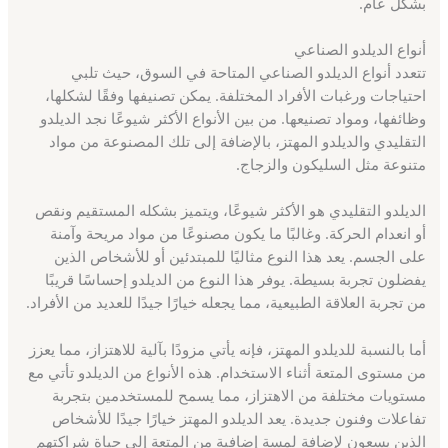
بشكل عام.
أنواع الديلدو الصناعي
تتعدد أنواع الديلدو الصناعي المتاحة في السوق، حيث تلبي
احتياجات ورغبات الأفراد المختلفة. يمكن تصنيفها وفقًا لشكلها،
وظائفها، ومواد تصنيعها. من بين الأنواع الأكثر شيوعًا نجد الديلدو
التقليدي والديلدو المهتز، بالإضافة إلى تلك المصنوعة من مواد
متنوعة مثل السليكون والزجاج.
الديلدو التقليدي هو الأكثر شيوعًا، ويتميز بشكله المستقيم ونقص
أو انعدام الحركة. وغالبًا ما يكون مصنوعًا من مواد مريحة وآمنة
على الجسم. يعد هذا النوع مثاليًا للمبتدئين أو للأشخاص الذين
يفضلون تجربة بسيطة. يوفر هذا النوع من الديلدو إحساسًا قريبًا
من تجربة العلاقة الطبيعية، مما يجعله خيارًا جيدًا للعديد من الأفراد.
أما بالنسبة للديلدو المهتز، فإنه يأتي مزودًا بآلية للاهتزاز، مما يعزز
من مستوى المتعة أثناء الاستخدام. هذه الأنواع من الديلدو تأتي مع
مستويات مختلفة من الاهتزاز، مما يسمح للمستخدمين بتجربة
تفاعلات وفنون جديدة. يعد الديلدو المهتز خيارًا جيدًا للأشخاص
الذين يسعون لإضافة لمسة إضافية من المتعة إلى حياة شراكتهم