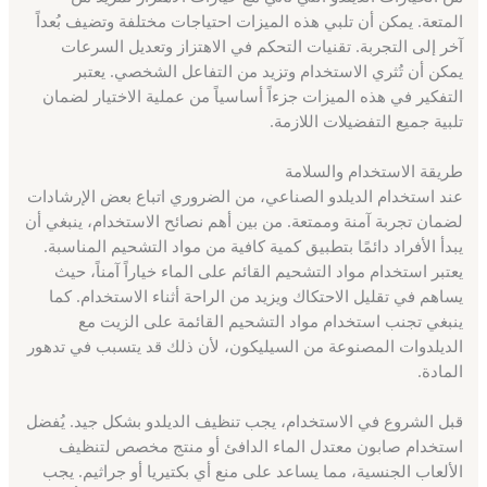
المتعة. يمكن أن تلبي هذه الميزات احتياجات مختلفة وتضيف بُعداً
آخر إلى التجربة. تقنيات التحكم في الاهتزاز وتعديل السرعات
يمكن أن تُثري الاستخدام وتزيد من التفاعل الشخصي. يعتبر
التفكير في هذه الميزات جزءاً أساسياً من عملية الاختيار لضمان
تلبية جميع التفضيلات اللازمة.
طريقة الاستخدام والسلامة
عند استخدام الديلدو الصناعي، من الضروري اتباع بعض الإرشادات
لضمان تجربة آمنة وممتعة. من بين أهم نصائح الاستخدام، ينبغي أن
يبدأ الأفراد دائمًا بتطبيق كمية كافية من مواد التشحيم المناسبة.
يعتبر استخدام مواد التشحيم القائم على الماء خياراً آمناً، حيث
يساهم في تقليل الاحتكاك ويزيد من الراحة أثناء الاستخدام. كما
ينبغي تجنب استخدام مواد التشحيم القائمة على الزيت مع
الديلدوات المصنوعة من السيليكون، لأن ذلك قد يتسبب في تدهور
المادة.
قبل الشروع في الاستخدام، يجب تنظيف الديلدو بشكل جيد. يُفضل
استخدام صابون معتدل الماء الدافئ أو منتج مخصص لتنظيف
الألعاب الجنسية، مما يساعد على منع أي بكتيريا أو جراثيم. يجب