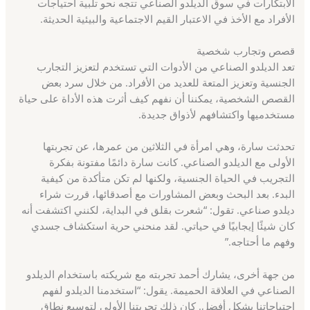
الابتكارات في سوق الديلدو الصناعي تتجه نحو تلبية احتياجات
الأفراد مع الأخذ في الاعتبار القيم الاجتماعية والبيئية الحديثة.
قصص وتجارب شخصية
تعد الديلدو الصناعي من الأدوات التي تستخدم لتعزيز التجارب
الجنسية وتعزيز المتعة للعديد من الأفراد. من خلال سرد بعض
القصص الشخصية، يمكننا أن نفهم كيف أثرت هذه الأداة على حياة
مستخدميها واكتشافهم لأذواق جديدة.
تحدثت سارة، وهي امرأة في الثلاثين من عمرها، عن تجربتها
الأولى مع الديلدو الصناعي. كانت سارة دائمًا مفتونة بفكرة
التجريب في الحياة الجنسية، ولكنها لم تكن متأكدة من كيفية
البدء. بعد البحث وبعض المشاورات مع أصدقائها، قررت شراء
ديلدو صناعي. تقول: “شعرت بقلق في البداية، لكنني اكتشفت أنه
كان شيئًا إيجابيًا في حياتي. لقد منحني حرية استكشاف جسدي
وفهم ما أحتاجه.”
من جهة أخرى، يشارك أحمد تجربته مع شريكته باستخدام الديلدو
الصناعي في العلاقة الحميمة. يقول: “استخدمنا الديلدو لفهم
احتياجاتنا بشكل أفضل. كان ذلك تجربتنا الأولى لتوسيع نطاق