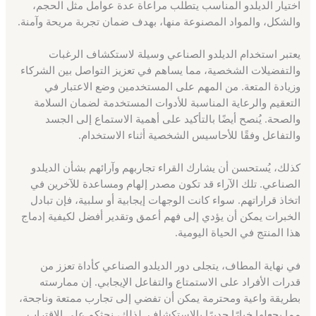
اختيار الديلدو المناسب يتطلب مراعاة عدة عوامل مثل الحجم،
والشكل، والمواد المصنوعة منها، بهدف ضمان تجربة مريحة وآمنة.
يعتبر استخدام الديلدو الصناعي وسيلة لاستكشاف الرغبات
والتفضيلات الشخصية، مما يساهم في تعزيز التواصل بين الشركاء
وزيادة المتعة. من المهم على المستخدمين وضع الاعتبار في
التعقيم والرعاية المناسبة للأدوات المستخدمة لضمان السلامة
والصحة. يُنصح أيضًا بالتأكيد على أهمية الاستماع إلى الجسد
والتفاعل وفقًا للأحاسيس الشخصية أثناء الاستخدام.
كذلك، يُستحسن أن يشارك القراء تجاربهم وآرائهم بشأن الديلدو
الصناعي. تلك الآراء قد تكون مصدر إلهام ومساعدة للآخرين في
اتخاذ قراراتهم. سواء كانت الوجهات إيجابية أو سلبية، فإن تبادل
الخبرات يمكن أن يؤدي إلى فهم أعمق وتقدير أفضل لكيفية إدماج
هذا المنتج في الحياة اليومية.
في نهاية المطاف، يتجلى دور الديلدو الصناعي كأداة تعزز من
قدرات الأفراد على الاستمتاع والتفاعل الإيجابي. إن ممارسته
بطريقة واعية ومحترمة يمكن أن تفضي إلى تجارب ممتعة وناجحة،
مما يجعلها خيارًا جديرًا بالاستكشاف. لذلك، نحثكم على الاقتراب