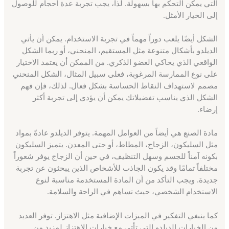
التي يمكن التحكم بها بسهولة. لذا، يجب تجربة عدة أحجام للوصول
إلى الخيار الأمثل.
الشكل أيضًا يلعب دوراً مهماً في تجربة الاستخدام. يمكن أن يأتي
الديلدو بأشكال متنوعة مثل المستقيم، المنحني، أو ربما الشكل
الواقعي الذي يحاكي العضو الذكري. من الممكن أن يعتمد الاختيار
على نوع الممارسة المرغوبة، فعلى سبيل المثال، الشكل المنحني
مصمم لاستهداف النقاط الحساسة بشكل فعال. لذلك، فإن فهم
الشكل الذي يناسب تفضيلاتك يمكن أن يؤدي إلى تجربة أكثر
إرضاء.
مادة الصنع هي أيضاً من العوامل المهمة. يتوفر الديلدو عادةً بمواد
مثل السليكون، الزجاج، المطاط، أو حتى المعدن. يتميز السليكون
بكونه آمناً للجسم وسهل التنظيف، في حين أن الزجاج يوفر شعوراً
مختلفاً تمامًا وقد يكون الجاذب للأشخاص الذين يبحثون عن تجربة
جديدة. ويجب التأكد من أن المادة المستخدمة مناسبة لنوع
الاستخدام الشخصي، حيث تساهم في الراحة والسلامة.
كما ينبغي التفكير في الميزات الإضافية مثل الاهتزاز. توفر العديد
من الخيارات الديلدو التي تأتي مع خيارات الاهتزاز لمزيد من