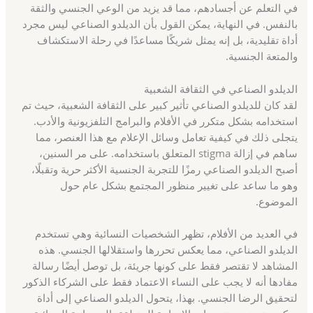
في التعلم عن أجسادهم، مما قد يزيد من الوعي الجنسي والثقة
بالنفس. في النهاية، يمكن القول بأن الديلدو الصناعي ليس مجرد
أداة تقليدية، بل إنه يمثل شريكًا مساعدًا في رحلة الاستكشاف
والمتعة الجنسية.
الديلدو الصناعي في الثقافة الشعبية
لقد كان للديلدو الصناعي تأثير كبير على الثقافة الشعبية، حيث تم
استخدامه بشكل متكرر في الأفلام والبرامج التلفزيونية والأدب.
يتجلى ذلك في كيفية تعامل وسائل الإعلام مع هذا العنصر، مما
ساهم في إزالة stigma المتعلق باستخدامه. على مر السنين،
أصبح الديلدو الصناعي رمزًا للتجربة الجنسية الأكثر حرية وتقبلًا،
وهو ما ساعد على تغيير منظور المجتمع بشكل عام حول
الموضوع.
في العديد من الأفلام، تظهر الشخصيات النسائية وهي تستخدم
الديلدو الصناعي، مما يعكس تحررها واستقلالها الجنسي. هذه
المشاهد لا تقتصر فقط على كونها جريئة، بل توصل أيضًا رسالة
مفادها أنه لا يجب على النساء الاعتماد فقط على الشركاء الذكور
لتحقيق الرضا الجنسي. بهذا، يتحول الديلدو الصناعي إلى أداة