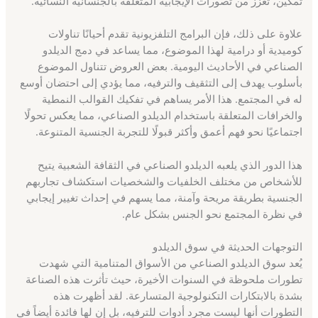
تمكين، تعزز من تصورات الإيجابية المتعلقة بالجنسانية النسائية.
علاوة على ذلك، فإن البرامج التلفزيونية تقدم أحيانًا تناولات
كوميدية أو درامية لهذا الموضوع، مما يساعد في دمج الديلدو
الصناعي في الأحاديث اليومية. بعض العروض تتناول الموضوع
بأسلوب يهدف إلى التثقيف والترفيه، مما يؤدي إلى احتضان أوسع
له في المجتمع. هذا الأمر يساهم في تفكيك القوالب النمطية
والخرافات المتعلقة باستخدام الديلدو الصناعي، مما يعكس تحولًا
اجتماعيًا نحو فهم أعمق وأكثر قبولًا للتجربة الجنسية المتنوعة.
هذا الدور الذي يلعبه الديلدو الصناعي في الثقافة الشعبية يتيح
للأشخاص من مختلف الخلفيات والشخصيات استكشاف تجاربهم
الجنسية بطريقة مريحة وآمنة، مما يسهم في إحداث تغيير إيجابي
في نظرة المجتمع نحو الجنس بشكل عام.
التوجهات الحديثة في سوق الديلدو
يُعد سوق الديلدو الصناعي من الأسواق المتنامية التي شهدت
تطورات ملحوظة في السنوات الأخيرة، حيث تأثرت هذه الصناعة
بشدة بالابتكارات التكنولوجية المتسارعة. لقد أظهرت هذه
التطورات أنها ليست مجرد أدوات للترفيه، بل إن لها فائدة أيضاً في