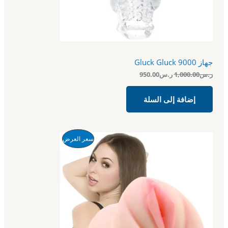
ف
:
:
ر
ر
ض
.
.
س
س
9
1
5
,
0
0
جهاز Gluck Gluck 9000
.
0
0
0
ر.س
1,000.00
ر.س
950.00
0
.
.
0
إضافة إلى السلة
0
.
ا
ا
م
سعر العرض
ل
ل
س
س
ن
ع
ع
ر
ر
ت
ا
ا
ل
ل
ج
أ
ح
ص
ا
م
ل
ل
ي
ي
خ