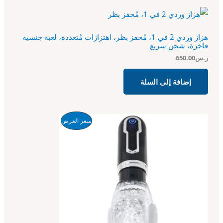
هزاز وردي 2 في 1، مُحفز بظر، اهتزازات مُتعددة، لعبة جنسية
فاخرة، شحن سريع
ر.س
650.00
إضافة إلى السلة
ا
ا
م
سعر العرض
ل
ل
س
س
ن
ع
ع
ر
ر
ت
ا
ا
ل
ل
ج
أ
ح
ص
ا
م
ل
ل
ي
ي
خ
ه
ه
و
و