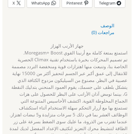
X
WhatsApp
Pinterest
Telegram
الوصف
مراجعات (0)
جهاز الأرنب الهزاز
استمتع بمتعة كاملة مع أرنبنا القوي Moregasm+ Boost.
تم تصميم المحركات بخبرة باستخدام تقنية Climax الحصرية
الخاصة بنا، وتنبعث منها اهتزازات قوية ومنخفضة التردد مصممة
للانتقال إلى عمق أكبر عبر الجسم لتحفيز أكثر من 15000 نهاية
عصبية في البظر. مصنوع من السيليكون مزدوج الكثافة الذي
يتشكل بلطف على جسمك، يقوم العمود المنحني بتدليك النقطة
G، بينما تومض آذان الأرانب على البظر للحصول على هزات
الجماع المخلوطة القوية. اكتشف الأحاسيس المتنوعة التي
تستمتع بها مع أزرار التحكم سهلة الاستخدام أثناء استكشاف
الوظائف العشر بما في ذلك 5 سرعات متزايدة و5 نبضات اهتزاز.
عندما تقترب من الذروة، ما عليك سوى الضغط بسرعة على زر
الطاقة لتنشيط محرك التعزيز لتكثيف الإعداد المفضل لديك لمدة