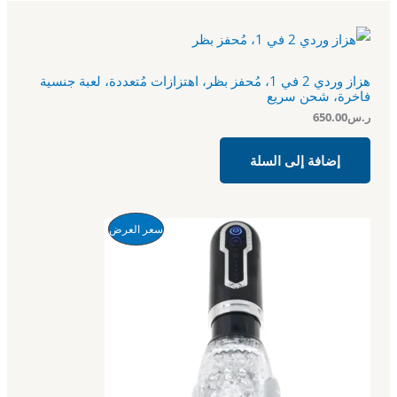
هزاز وردي 2 في 1، مُحفز بظر، اهتزازات مُتعددة، لعبة جنسية
فاخرة، شحن سريع
ر.س
650.00
إضافة إلى السلة
ا
ا
م
سعر العرض
ل
ل
س
س
ن
ع
ع
ر
ر
ت
ا
ا
ل
ل
ج
أ
ح
ص
ا
م
ل
ل
ي
ي
خ
ه
ه