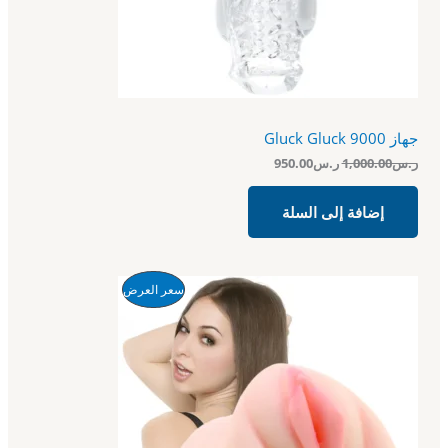
و
و
ف
:
:
ر
ر
ض
.
.
س
س
9
1
5
,
0
0
جهاز Gluck Gluck 9000
.
0
0
0
ر.س
1,000.00
ر.س
950.00
0
.
.
0
إضافة إلى السلة
0
.
ا
ا
م
سعر العرض
ل
ل
س
س
ن
ع
ع
ر
ر
ت
ا
ا
ل
ل
ج
أ
ح
ص
ا
م
ل
ل