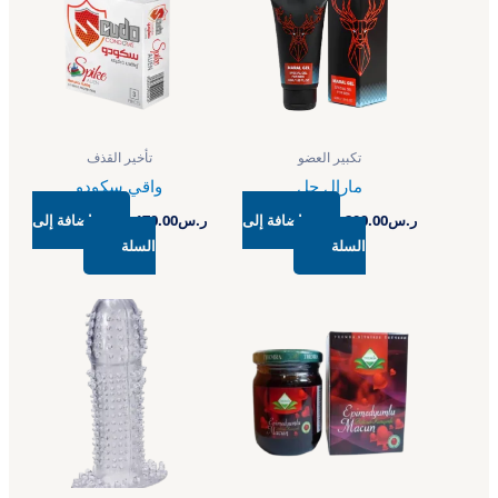
تكبير العضو
تأخير القذف
مارال جل
واقي سكودو
ر.س
200.00
إضافة إلى
ر.س
170.00
إضافة إلى
السلة
السلة