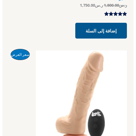
.
.
ر.س
1,800.00
ر.س
1,750.00
0
0
0
0
.
.
تم التقييم
بـ
5.00
من
إضافة إلى السلة
5 بناءً على
تقييم عميل
واحد
ا
ا
م
سعر العرض
ل
ل
س
س
ن
ع
ع
ر
ر
ت
ا
ا
ل
ل
ج
أ
ح
ص
ا
م
ل
ل
ي
ي
خ
ه
ه
و
و
ف
:
:
ر
ر
ض
.
.
س
س