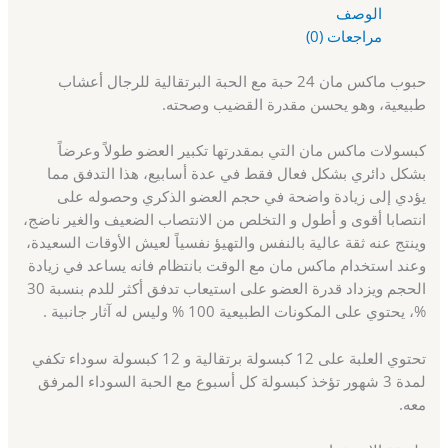
الوصف
مراجعات (0)
حبوب ماكس مان 24 حبة مع الحبة البرتقالية للرجال أعشاب
طبيعية، وهو يحسن مقدرة القضيب وصحته.
كبسولات ماكس مان التي بمقدرتها تكبير العضو طولاً وعرضاً
بشكل دائري بشكل فعال فقط في عدة أسابيع، هذا التدفق مما
يؤدي إلى زيادة واضحة في حجم العضو الذكري وحصوله على
انتصابا أقوى و أطول و التخلص من الانتصاب الضعيف والغير ناضج،
وينتج عنه ثقة عالية بالنفس والتهيؤ نفسياً لعيش الأوقات السعيدة،
وعند استخدام ماكس مان مع الوقت بانتظام فانه يساعد في زيادة
الحجم ويزداد قدرة العضو على استيعاب تدفق أكثر للدم بنسبة 30
%، يحتوي على المكونات الطبيعية 100 % وليس له آثار جانبية .
تحتوي العلبة على 12 كبسولة برتقالية و 12 كبسولة سوداء تكفي
لمدة 3 شهور تؤخذ كبسولة كل أسبوع مع الحبة السوداء المرفق
معه.