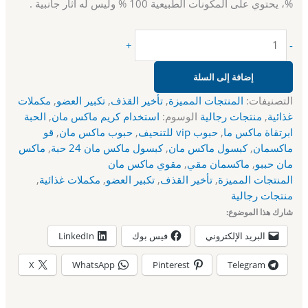
%، يحتوي على المكونات الطبيعية 100 % وليس له آثار جانبية .
+
-
إضافة إلى السلة
التصنيفات:
المنتجات المميزة
,
تأخير القذف
,
تكبير العضو
,
مكملات
غذائية
,
منتجات رجالية
الوسوم:
استخدام كريم ماكس مان
,
الحبة
ابرتقاة ماكس ما
,
حبوب vip للتنحيف
,
حبوب ماكس مان
,
قو
ماكسمان
,
كبسول ماكس مان
,
كبسول ماكس مان 24 حبة
,
ماكس
مان حببو
,
ماكسمان مقي
,
مقوي ماكس مان
المنتجات المميزة
,
تأخير القذف
,
تكبير العضو
,
مكملات غذائية
,
منتجات رجالية
شارك هذا الموضوع:
البريد الإلكتروني
فيس بوك
LinkedIn
X
WhatsApp
Pinterest
Telegram