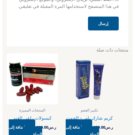
في هذا المتصفح لاستخدامها المرة المقبلة في تعليقي.
منتجات ذات صلة
تكبير العضو
المنتجات المميزة
كريم شارك باور – الحوت
كبسولات راعي الغنم
ر.س
250.00
إضافة إلى
ر.س
220.00
إضافة إلى
السلة
السلة