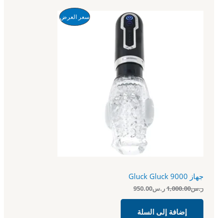
ا
ا
م
سعر العرض
ل
ل
س
س
ن
ع
ع
ر
ر
ت
ا
ا
ل
ل
ج
أ
ح
ص
ا
م
ل
ل
ي
ي
خ
ه
ه
و
و
ف
:
:
ر
ر
ض
.
.
س
س
9
1
5
,
0
0
جهاز Gluck Gluck 9000
.
0
0
0
ر.س
1,000.00
ر.س
950.00
0
.
.
0
إضافة إلى السلة
0