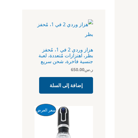
هزاز وردي 2 في 1، مُحفز
بظر، اهتزازات مُتعددة، لعبة
جنسية فاخرة، شحن سريع
ر.س
650.00
إضافة إلى السلة
ا
ا
م
سعر العرض
ل
ل
س
س
ن
ع
ع
ر
ر
ت
ا
ا