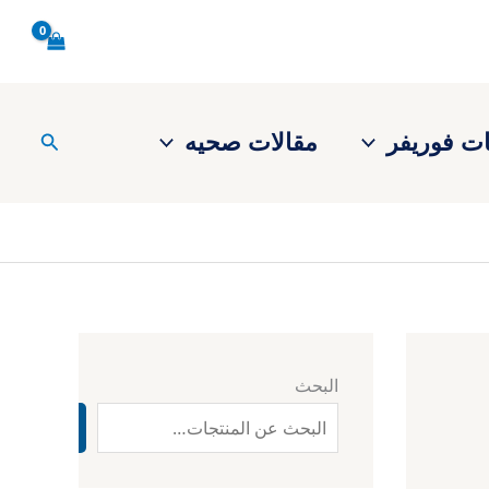
يم
ر.
س
بة
ت فوريفر
مقالات صحيه
البحث
ة
البحث