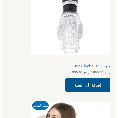
ا
ا
ل
ل
ج
أ
ح
ص
ا
م
ل
ل
ي
ي
خ
ه
ه
و
و
ف
:
:
ر
ر
ض
.
.
س
س
9
1
5
,
0
0
جهاز Gluck Gluck 9000
.
0
0
0
ر.س
1,000.00
ر.س
950.00
0
.
.
0
إضافة إلى السلة
0
.
ا
ا
م
سعر العرض
ل
ل
س
س
ن
ع
ع