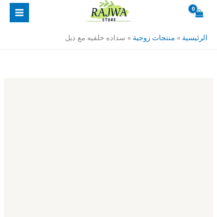
خطي
كمية
لى
سداده
لمحتوى
خلفيه
الرئيسية
»
منتجات زوجية
»
سداده خلفيه مع ذيل
مع
ذيل