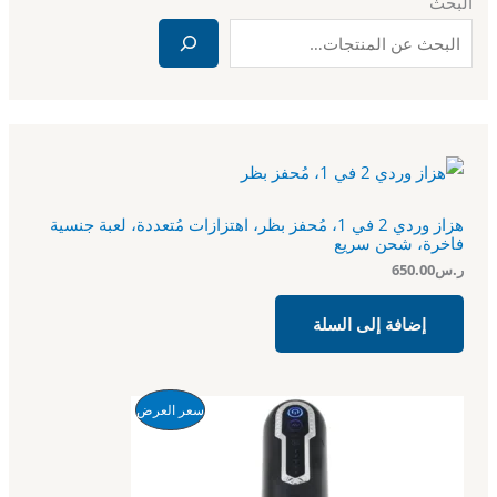
البحث
هزاز وردي 2 في 1، مُحفز بظر، اهتزازات مُتعددة، لعبة جنسية
فاخرة، شحن سريع
ر.س
650.00
إضافة إلى السلة
ا
ا
م
سعر العرض
ل
ل
س
س
ن
ع
ع
ر
ر
ت