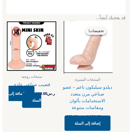
قد يعجبك أيضاً…
السعر
السعر
الأصلي
الحالي
تخفيضات!
تخفيضات!
هو:
هو:
ر.س1,000.00.
ر.س950.00.
منتجات زوجية
المنتجات المميزة
قضيب صناعي عادي
ديلدو سيليكون ناعم – عضو
صناعي مرن متعدد
ر.س
900.00
إضافة إلى
الاستخدامات بألوان
السلة
ومقاسات متنوعة
ر.س
1,000.00
ر.س
950.00
إضافة إلى السلة