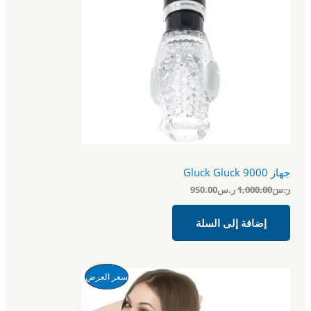
ل
ل
ج
أ
ح
ص
ا
م
ل
ل
ي
ي
خ
ه
ه
و
و
ف
:
:
ر
ر
ض
.
.
س
س
9
1
5
,
0
0
جهاز Gluck Gluck 9000
.
0
0
0
ر.س
1,000.00
ر.س
950.00
0
.
.
0
إضافة إلى السلة
0
.
ا
ا
م
سعر العرض
ل
ل
س
س
ن
ع
ع