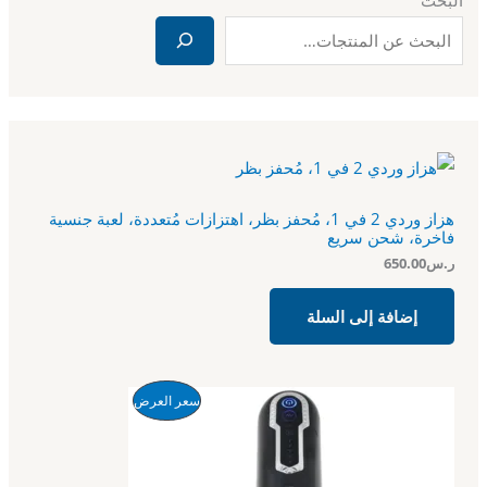
البحث
هزاز وردي 2 في 1، مُحفز بظر، اهتزازات مُتعددة، لعبة جنسية
فاخرة، شحن سريع
ر.س
650.00
إضافة إلى السلة
ا
ا
م
سعر العرض
ل
ل
س
س
ن
ع
ع
ر
ر
ت
ا
ا