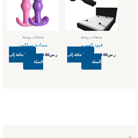
منتجات زوجية
منتجات زوجية
قيود السرير
سدادة سيلكون
ر.س
280.00
إضافة إلى
ر.س
460.00
إضافة إلى
السلة
السلة