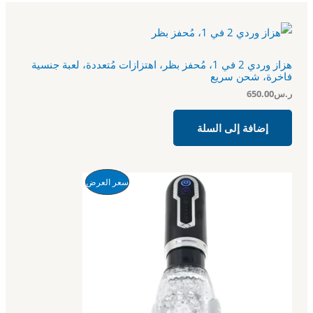
هزاز وردي 2 في 1، مُحفز بظر، اهتزازات مُتعددة، لعبة جنسية
فاخرة، شحن سريع
ر.س
650.00
إضافة إلى السلة
ا
ا
م
سعر العرض
ل
ل
س
س
ن
ع
ع
ر
ر
ت
ا
ا
ل
ل
ج
أ
ح
ص
ا
م
ل
ل
ي
ي
خ
ه
ه