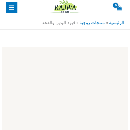
خطي
كمية
لى
قيود
لمحتوى
اليدين
الرئيسية
»
منتجات زوجية
»
قيود اليدين والفخد
والفخد