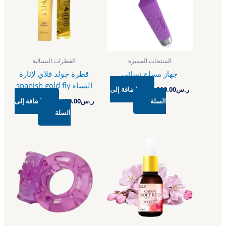
المنتجات المميزة
القطرات النسائية
جهاز مساج نسائي
قطرة جولد فلاي لإثارة
النساء spanish gold fly
ر.س
300.00
إضافة إلى
السلة
ر.س
150.00
إضافة إلى
السلة