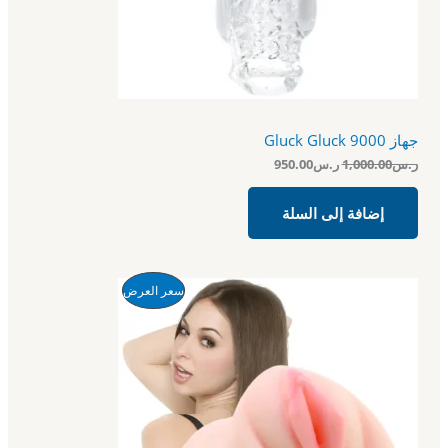
و
و
ف
:
:
ر
ر
ض
.
.
س
س
9
1
5
,
0
0
جهاز Gluck Gluck 9000
.
0
0
0
ر.س
1,000.00
ر.س
950.00
0
.
.
0
إضافة إلى السلة
0
.
ا
ا
م
سعر العرض
ل
ل
س
س
ن
ع
ع
ر
ر
ت
ا
ا
ل
ل
ج
أ
ح
ص
ا
م
ل
ل