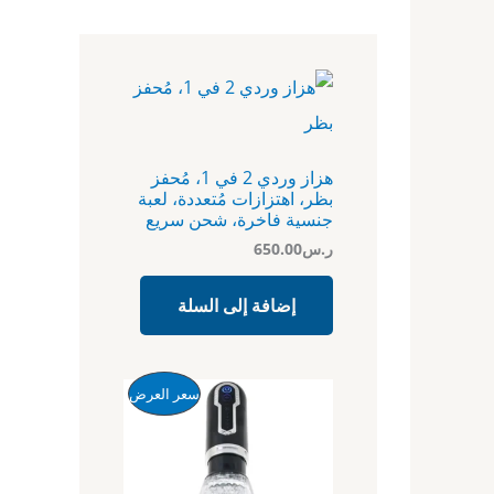
هزاز وردي 2 في 1، مُحفز
بظر، اهتزازات مُتعددة، لعبة
جنسية فاخرة، شحن سريع
ر.س
650.00
إضافة إلى السلة
ا
ا
م
سعر العرض
ل
ل
س
س
ن
ع
ع
ر
ر
ت
ا
ا