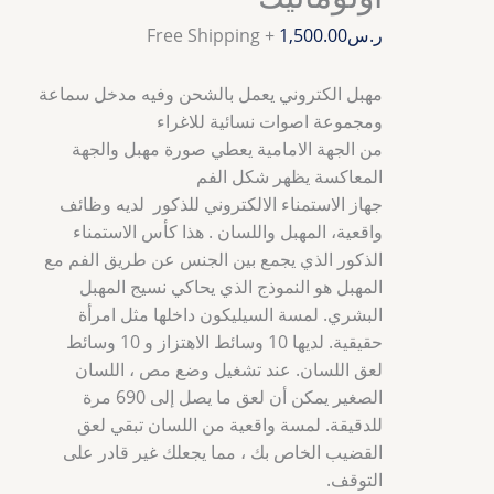
ر.س
1,500.00
+ Free Shipping
مهبل الكتروني يعمل بالشحن وفيه مدخل سماعة
ومجموعة اصوات نسائية للاغراء
من الجهة الامامية يعطي صورة مهبل والجهة
المعاكسة يظهر شكل الفم
جهاز الاستمناء الالكتروني للذكور لديه وظائف
واقعية، المهبل واللسان . هذا كأس الاستمناء
الذكور الذي يجمع بين الجنس عن طريق الفم مع
المهبل هو النموذج الذي يحاكي نسيج المهبل
البشري. لمسة السيليكون داخلها مثل امرأة
حقيقية. لديها 10 وسائط الاهتزاز و 10 وسائط
لعق اللسان. عند تشغيل وضع مص ، اللسان
الصغير يمكن أن لعق ما يصل إلى 690 مرة
للدقيقة. لمسة واقعية من اللسان تبقي لعق
القضيب الخاص بك ، مما يجعلك غير قادر على
التوقف.