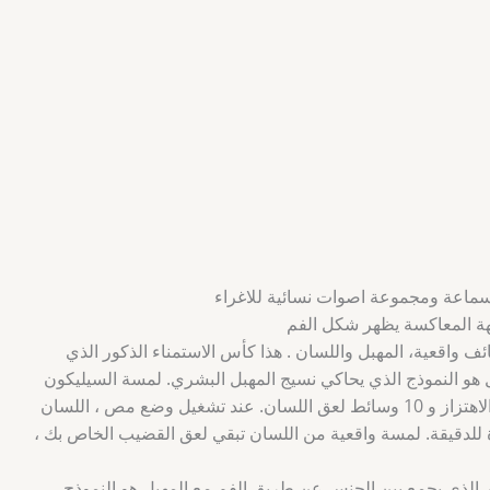
ماعة ومجموعة اصوات نسائية للاغراء
هة المعاكسة يظهر شكل الفم
ئف واقعية، المهبل واللسان . هذا كأس الاستمناء الذكور الذي
هو النموذج الذي يحاكي نسيج المهبل البشري. لمسة السيليكون
داخلها مثل امرأة حقيقية. لديها 10 وسائط الاهتزاز و 10 وسائط لعق اللسان. عند تشغيل وضع مص ، اللسان
 يمكن أن لعق ما يصل إلى 690 مرة للدقيقة. لمسة واقعية من اللسان تبقي لعق القضيب الخاص بك ،
ور الذي يجمع بين الجنس عن طريق الفم مع المهبل هو النموذج