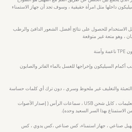
يكون داخلها مثل امرأة حقيقية ، وسوف تجد أن جهاز الاستمناء
الاستخدام للحصول على نتائج أفضل. الشعور الدافئ والرطب
ن ، وهو متعة غير متوقعة
آمنة
أكمام السيليكون وإخراجها للغسل بالماء الفاتر والصابون
1% التعبئة سرية ، التعبئة والتغليف غير ملحوظ وسري ، دون ترك أي كلمات حساسة
يحتوي الصندوق على جهاز استمناء ، دليل تعليمات ، كابل شحن USB ، سماعات الرأس ( إصدار الأصوات
 الاستمتاع بهذا السر السعيد وحده).
، مهبل صناعي ، جهاز استمناء، كس صناعي ،كس يدوي ، كس