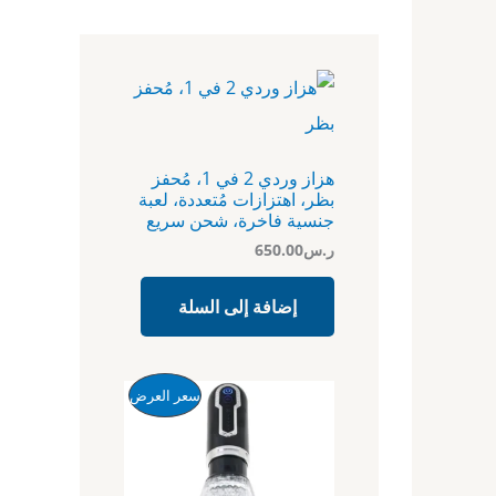
هزاز وردي 2 في 1، مُحفز
بظر، اهتزازات مُتعددة، لعبة
جنسية فاخرة، شحن سريع
ر.س
650.00
إضافة إلى السلة
ا
ا
م
سعر العرض
ل
ل
س
س
ن
ع
ع
ر
ر
ت
ا
ا