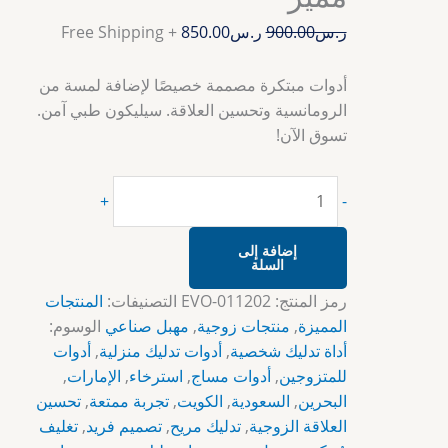
ر.س
900.00
ر.س
850.00
+ Free Shipping
أدوات مبتكرة مصممة خصيصًا لإضافة لمسة من
الرومانسية وتحسين العلاقة. سيليكون طبي آمن.
تسوق الآن!
+
-
إضافة إلى
السلة
رمز المنتج:
EVO-011202
التصنيفات:
المنتجات
المميزة
,
منتجات زوجية
,
مهبل صناعي
الوسوم:
أداة تدليك شخصية
,
أدوات تدليك منزلية
,
أدوات
للمتزوجين
,
أدوات مساج
,
استرخاء
,
الإمارات
,
البحرين
,
السعودية
,
الكويت
,
تجربة ممتعة
,
تحسين
العلاقة الزوجية
,
تدليك مريح
,
تصميم فريد
,
تغليف