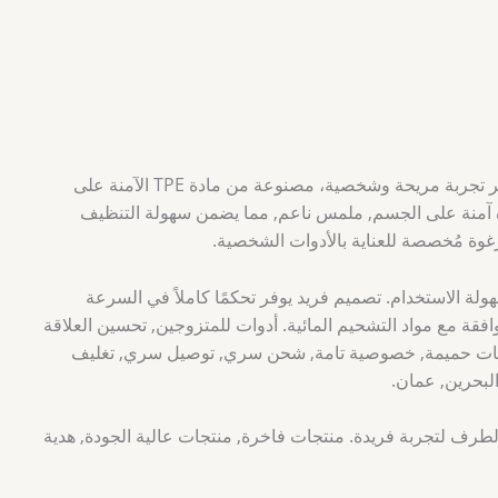
أداة تدليك مُصممة “مهبل اصطناعي” لتوفير تجربة مريحة وشخصية، مصنوعة من مادة TPE الآمنة على
 آمنة على الجسم, ملمس ناعم, مما يضمن سهولة التنظيف
رغوة مُخصصة للعناية بالأدوات الشخصية.
ة الاستخدام. تصميم فريد يوفر تحكمًا كاملاً في السرعة
فقة مع مواد التشحيم المائية. أدوات للمتزوجين, تحسين العلاقة
نتجات حميمة, خصوصية تامة, شحن سري, توصيل سري, تغليف
البحرين, عمان.
طرف لتجربة فريدة. منتجات فاخرة, منتجات عالية الجودة, هدية